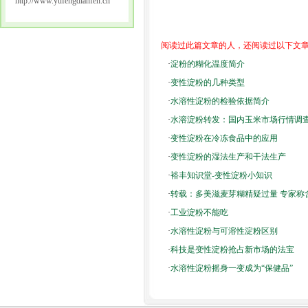
http://www.yufengdianfen.cn
阅读过此篇文章的人，还阅读过以下文
·
淀粉的糊化温度简介
·
变性淀粉的几种类型
·
水溶性淀粉的检验依据简介
·
水溶淀粉转发：国内玉米市场行情调
·
变性淀粉在冷冻食品中的应用
·
变性淀粉的湿法生产和干法生产
·
裕丰知识堂-变性淀粉小知识
·
转载：多美滋麦芽糊精疑过量 专家称含量
·
工业淀粉不能吃
·
水溶性淀粉与可溶性淀粉区别
·
科技是变性淀粉抢占新市场的法宝
·
水溶性淀粉摇身一变成为“保健品”