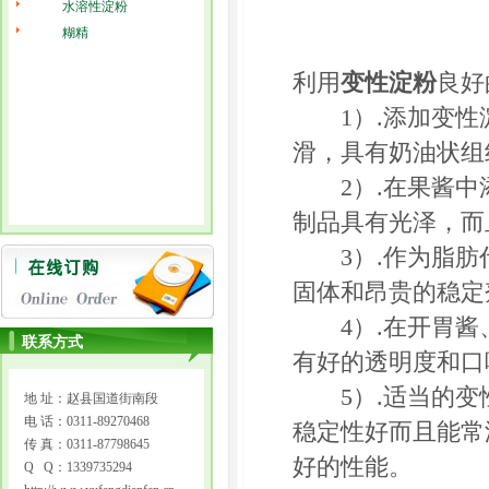
水溶性淀粉
糊精
利用
变性淀粉
良好
1）.添加变性
滑，具有奶油状组
2）.在果酱中
制品具有光泽，而
3）.作为脂肪
固体和昂贵的稳定
4）.在开胃酱
联系方式
有好的透明度和口
5）.适当的变
地 址：赵县国道街南段
电 话：0311-89270468
稳定性好而且能常
传 真：0311-87798645
好的性能。
Q Q：1339735294