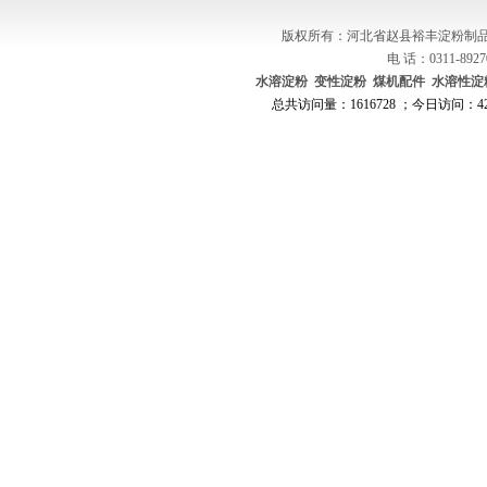
版权所有：河北省赵县裕丰淀粉制品
电 话：0311-8927
水溶淀粉
变性淀粉
煤机配件
水溶性淀
总共访问量：1616728 ；今日访问：421