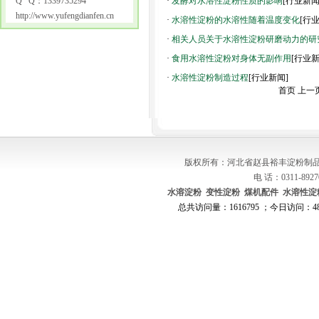
Q Q：1339735294
·
发酵对水溶性淀粉性质的影响
[行业新闻
http://www.yufengdianfen.cn
·
水溶性淀粉的水溶性随着温度变化
[行
·
相关人员关于水溶性淀粉研磨动力的研
·
食用水溶性淀粉对身体无副作用
[行业新
·
水溶性淀粉制造过程
[行业新闻]
首页 上一
版权所有：河北省赵县裕丰淀粉制品
电 话：0311-8927
水溶淀粉
变性淀粉
煤机配件
水溶性淀
总共访问量：1616795 ；今日访问：488