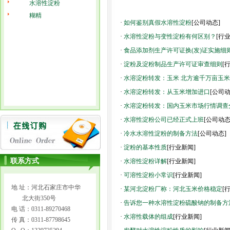
水溶性淀粉
糊精
·
如何鉴别真假水溶性淀粉
[公司动态]
·
水溶性淀粉与变性淀粉有何区别？
[行
·
食品添加剂生产许可证换(发)证实施细
·
淀粉及淀粉制品生产许可证审查细则
[
·
水溶淀粉转发：玉米 北方逾千万亩玉米
·
水溶淀粉转发：从玉米增加进口
[公司动
·
水溶淀粉转发：国内玉米市场行情调查
·
水溶性淀粉公司已经正式上班
[公司动态
·
冷水水溶性淀粉的制备方法
[公司动态]
·
淀粉的基本性质
[行业新闻]
联系方式
·
水溶性淀粉详解
[行业新闻]
·
可溶性淀粉小常识
[行业新闻]
地 址：河北石家庄市中华
·
某河北淀粉厂称：河北玉米价格稳定
[
北大街350号
·
告诉您一种水溶性淀粉硫酸钠的制备方
电 话：0311-89270468
·
水溶性载体的组成
[行业新闻]
传 真：0311-87798645