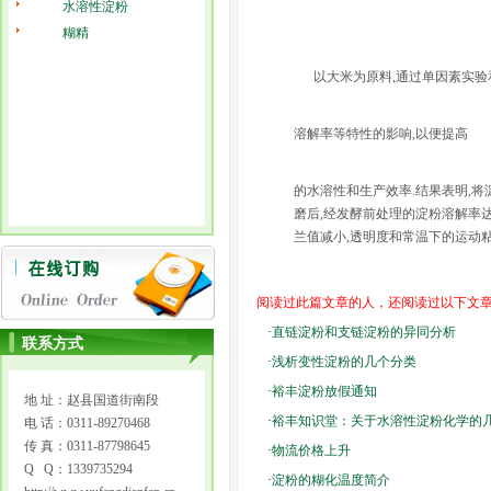
水溶性淀粉
糊精
以大米为原料,通过单因素实验
溶解率等特性的影响,以便提高
的水溶性和生产效率.结果表明,将淀
磨后,经发酵前处理的淀粉溶解率达7
兰值减小,透明度和常温下的运动粘
阅读过此篇文章的人，还阅读过以下文
·
直链淀粉和支链淀粉的异同分析
联系方式
·
浅析变性淀粉的几个分类
·
裕丰淀粉放假通知
地 址：赵县国道街南段
·
裕丰知识堂：关于水溶性淀粉化学的
电 话：0311-89270468
传 真：0311-87798645
·
物流价格上升
Q Q：1339735294
·
淀粉的糊化温度简介