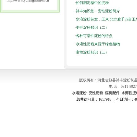
http://www.yufengdianfen.cn
·
如何测定糖中的淀粉
·
裕丰知识堂：变性淀粉简介
·
水溶淀粉转发：玉米 北方逾千万亩玉
·
变性淀粉知识（二）
·
各种可溶性淀粉的特点
·
水溶性淀粉来源于绿色植物
·
变性淀粉知识（三）
版权所有：河北省赵县裕丰淀粉制品
电 话：0311-8927
水溶淀粉
变性淀粉
煤机配件
水溶性淀
总共访问量：1617918 ；今日访问：408