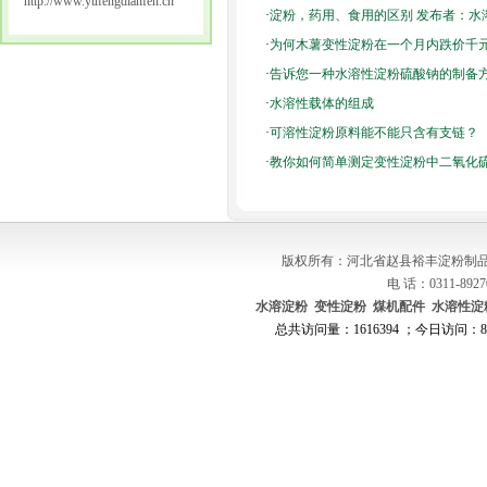
http://www.yufengdianfen.cn
·
淀粉，药用、食用的区别 发布者：水
·
为何木薯变性淀粉在一个月内跌价千
·
告诉您一种水溶性淀粉硫酸钠的制备
·
水溶性载体的组成
·
可溶性淀粉原料能不能只含有支链？
·
教你如何简单测定变性淀粉中二氧化
版权所有：河北省赵县裕丰淀粉制品
电 话：0311-8927
水溶淀粉
变性淀粉
煤机配件
水溶性淀
总共访问量：1616394 ；今日访问：87 