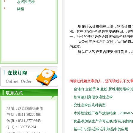
水溶性淀粉
糊精
现在什么价格都在上涨，物流价格
涨。其中国家油价是最主要的原因。现在
一，油价的变动必然会影响物流价格的
我公司主营
水溶性淀粉
，我们的市
的成本。
所以广大客户要合理安排订货量，
阅读过此篇文章的人，还阅读过以下文
·
金辅白 金辅黄 加益粉 新维康淀维粉(
联系方式
·
如何鉴别真假水溶性淀粉
·
变性淀粉的几种类型
地 址：赵县国道街南段
·
水溶性淀粉厂春节放假结束，2010-02
电 话：0311-89270468
传 真：0311-87798645
·
食品添加剂生产许可证换(发)证实施
Q Q：1339735294
·
裕丰知识堂-淀粉在乳制品中的应用