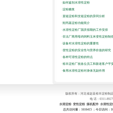
·
如何鉴别水溶性淀粉
·
淀粉糖浆
·
直链淀粉和支链淀粉的异同分析
·
羟丙基淀粉功能简介
·
水溶性淀粉厂国庆假期的工作安排
·
非法厂商用母鸡饲料玉米变性淀粉制
·
设备对水溶性淀粉的重要性
·
变性淀粉的安全性与营养价值的研究
·
各种可溶性淀粉的特点
·
裕丰淀粉厂祝各位员工和新老客户平
·
食用水溶性淀粉对身体无副作用
版权所有：河北省赵县裕丰淀粉制品
电 话：0311-8927
水溶淀粉
变性淀粉
煤机配件
水溶性淀
总共访问量：1616415 ；今日访问：108