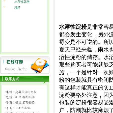
水溶性淀粉
糊精
水溶性淀粉
是非常容
都会发生变化，另外
霉变是不可逆的。所
夏天已经来临，雨水
溶性淀粉的储存。水
那些购买者可能就缺
施，一个是针对一次
粉的包装就具有密闭
联系方式
有这样才能真正的防
地 址：赵县国道街南段
淀粉要格外注意，因
电 话：0311-89270468
包装的淀粉很容易受
传 真：0311-87798645
Q Q：1339735294
户，防潮就比较麻烦