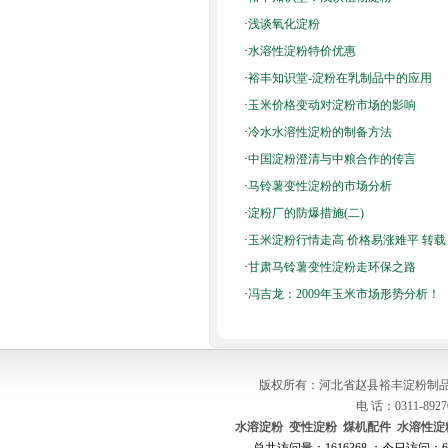
·
浅谈氧化淀粉
·
水溶性淀粉特价优惠
·
裕丰知识堂-淀粉在乳制品中的应用
·
玉米价格变动对淀粉市场的影响
·
冷水水溶性淀粉的制备方法
·
中国淀粉澄清与中粮合作的传言
·
马铃薯变性淀粉的市场分析
·
淀粉厂的防爆措施(二)
·
玉米淀粉行情走高 价格易涨难平 转
·
甘肃马铃薯变性淀粉走环保之路
·
冯吉龙：2009年玉米市场形势分析！
版权所有：河北省赵县裕丰淀粉制品
电 话：0311-8927
水溶淀粉
变性淀粉
煤机配件
水溶性淀