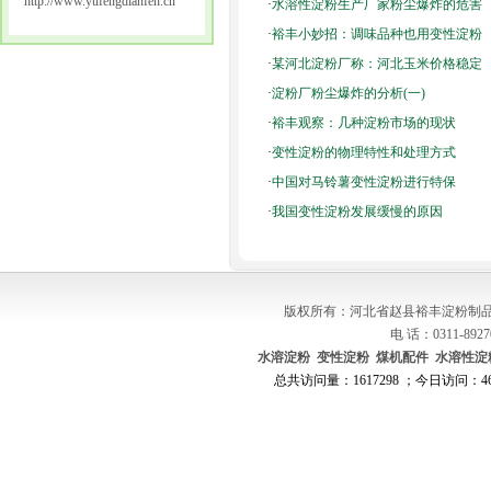
http://www.yufengdianfen.cn
·
水溶性淀粉生产厂家粉尘爆炸的危害
·
裕丰小妙招：调味品种也用变性淀粉
·
某河北淀粉厂称：河北玉米价格稳定
·
淀粉厂粉尘爆炸的分析(一)
·
裕丰观察：几种淀粉市场的现状
·
变性淀粉的物理特性和处理方式
·
中国对马铃薯变性淀粉进行特保
·
我国变性淀粉发展缓慢的原因
版权所有：河北省赵县裕丰淀粉制品
电 话：0311-8927
水溶淀粉
变性淀粉
煤机配件
水溶性淀
总共访问量：1617298 ；今日访问：467