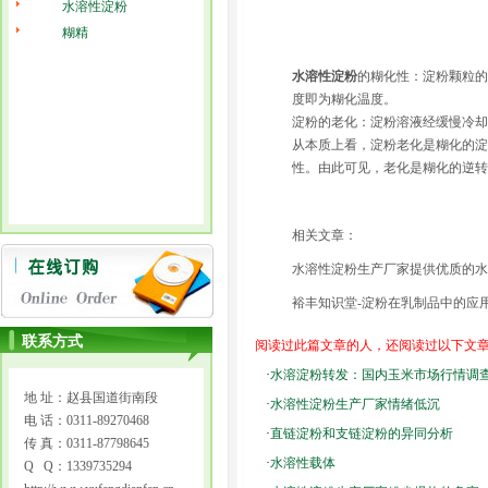
水溶性淀粉
糊精
水溶性淀粉
的糊化性：淀粉颗粒的
度即为糊化温度。
淀粉的老化：淀粉溶液经缓慢冷却
从本质上看，淀粉老化是糊化的淀
性。由此可见，老化是糊化的逆转
相关文章：
水溶性淀粉生产厂家提供优质的水
裕丰知识堂-淀粉在乳制品中的应
联系方式
阅读过此篇文章的人，还阅读过以下文
·
水溶淀粉转发：国内玉米市场行情调
地 址：赵县国道街南段
·
水溶性淀粉生产厂家情绪低沉
电 话：0311-89270468
·
直链淀粉和支链淀粉的异同分析
传 真：0311-87798645
·
水溶性载体
Q Q：1339735294