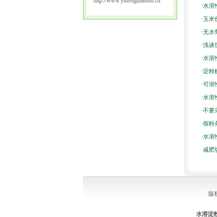
http://www.yufengdianfen.cn
·
水溶
·
玉米
·
无水
·
浅谈
·
水溶
·
淀粉
·
可溶
·
水溶
·
不要
·
假粉
·
水溶
·
减肥
版
水溶淀