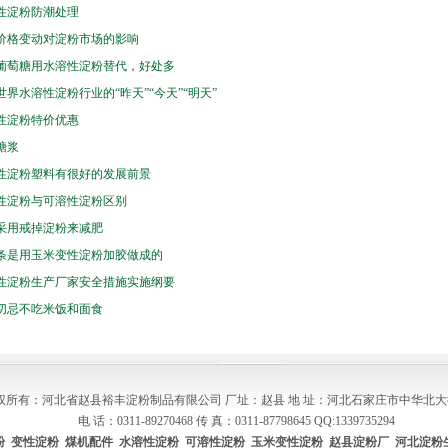
性淀粉防潮处理
价格变动对淀粉市场的影响
葡萄糖用水溶性淀粉替代，好处多
世界水溶性淀粉行业的“昨天”“今天”“明天”
性淀粉特价优惠
糖浆
性淀粉塑料有很好的发展前景
性淀粉与可溶性淀粉区别
采用戒掉淀粉来减肥
条是用玉米变性淀粉加胶做成的
性淀粉生产厂家安全措施实施纲要
切忌不吃米饭和面食
权所有：河北省赵县裕丰淀粉制品有限公司 厂址：赵县 地 址：河北石家庄市中华北大
电 话：0311-89270468 传 真：0311-87798645 QQ:1339735294
粉
变性淀粉
煤机配件
水溶性淀粉
可溶性淀粉
玉米变性淀粉
赵县淀粉厂
河北淀粉