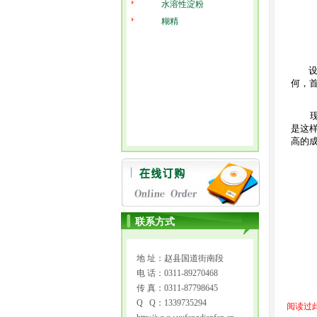
水溶性淀粉
糊精
何，
是这
高的
联系方式
地 址：赵县国道街南段
电 话：0311-89270468
传 真：0311-87798645
Q Q：1339735294
阅读过