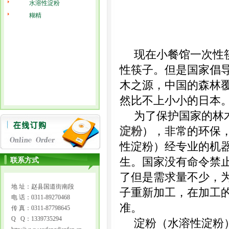
水溶性淀粉
糊精
现在小餐馆一次性
性筷子。但是国家倡
木之源，中国的森林
然比不上小小的日本
为了保护国家的林
淀粉
），非常的环保
性淀粉）经专业的机
生。国家没有命令禁
联系方式
了但是需求量不少，
地 址：赵县国道街南段
子重新加工，在加工
电 话：0311-89270468
准。
传 真：0311-87798645
Q Q：1339735294
淀粉（水溶性淀粉