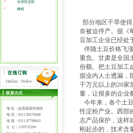
水溶性淀粉
糊精
部分地区干旱使得
奈被迫停产。据《
豆加工企业已经处
伴随土豆价格飞涨
重负。甘肃是全国
份额。把土豆加工
据业内人士透漏，
千万元以上的20家
量，让很多的企业
联系方式
今年来，各个土豆
地 址：赵县国道街南段
性淀粉产业。西部
电 话：0311-89270468
志产品保护，这样
传 真：0311-87798645
Q Q：1339735294
刚起步的，技术含