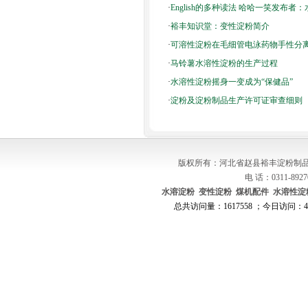
·
English的多种读法 哈哈一笑发布者
·
裕丰知识堂：变性淀粉简介
·
可溶性淀粉在毛细管电泳药物手性分
·
马铃薯水溶性淀粉的生产过程
·
水溶性淀粉摇身一变成为“保健品”
·
淀粉及淀粉制品生产许可证审查细则
版权所有：河北省赵县裕丰淀粉制品
电 话：0311-8927
水溶淀粉
变性淀粉
煤机配件
水溶性淀
总共访问量：1617558 ；今日访问：48 